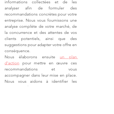
informations collectées et de les 
analyser afin de formuler des 
recommandations concrètes pour votre 
entreprise. Nous vous fournissons une 
analyse complète de votre marché, de 
la concurrence et des attentes de vos 
clients potentiels, ainsi que des 
suggestions pour adapter votre offre en 
conséquence.
Nous élaborons ensuite 
un plan 
d'action
 pour mettre en œuvre ces 
recommandations et vous 
accompagner dans leur mise en place. 
Nous vous aidons à identifier les 
priorités et les actions à mener pour 
atteindre vos objectifs, en fonction des 
résultats de l'étude de marché.
Chez Helios Marketing Agency, nous 
sommes convaincus que chaque 