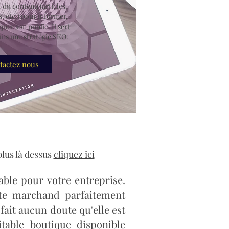
 du contenu (articles,
, etc.) pour informer,
quer son public. Il sert
s une stratégie SEO.
tactez nous
plus là dessus
cliquez ici
able pour votre entreprise.
ite marchand parfaitement
fait aucun doute qu'elle est
itable boutique disponible