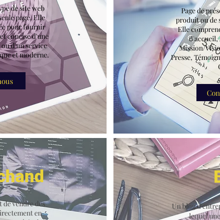
ype de site web
Page de prése
seule page. Elle
produit ou de s
ée pour fournir
Elle comprend
et concise d'une
d'accueil,
 ou d'un service
Mission/Visio
ique et moderne.
Presse, Témoigna
nous
Con
rchand
t de vendre des
Un blog d'entrep
directement en
lequel une