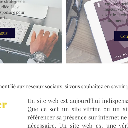
ne stratégie de
régulièrement
diée. Il est
images, vidéos
responsive pour
divertir et édu
orts.
notamment dan
nous
Con
ent lié aux réseaux sociaux, si vous souhaitez en savoir 
er
Un site web est aujourd'hui indispens
Que ce soit un site vitrine ou un s
référencer sa présence sur internet ne 
nécessaire. Un site web est une vér