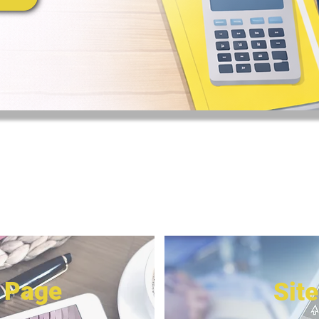
 Page
Site