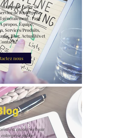
ntation de l'offre de
ervice de l'entreprise.
 généralement : Page
 A propos, Équipe,
n, Services/Produits,
ges, Blog, Actualités et
Contact.
tactez nous
Blog
rise est un site web sur
 entreprise publie