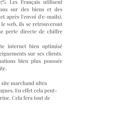
67% Les Français utilisent
ions sur des biens et des
et après l'envoi d'e-mails).
 le web, ils se retrouveront
e perte directe de chiffre
e internet bien optimisé
ignements sur ses clients.
mations bien plus poussée
ite.
n site marchand ultra
ngues. En effet cela peut-
rine. Cela fera tout de
.