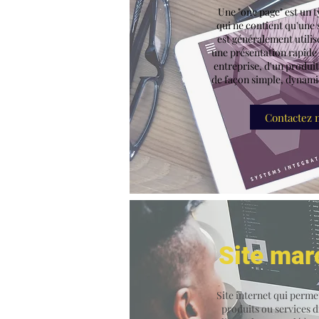
Une "one page" est un t
qui ne contient qu'une 
est généralement utilis
une présentation rapide 
entreprise, d'un produit
de façon simple, dynam
Contactez 
Site ma
Site internet qui perme
produits ou services 