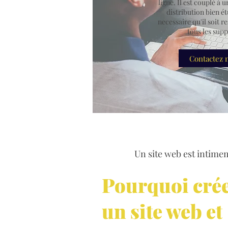
ligne. Il est couplé à u
distribution bien étu
necessaire qu'il soit 
tous les supp
Contactez 
Un site web est intimem
Pourquoi cré
un site web et